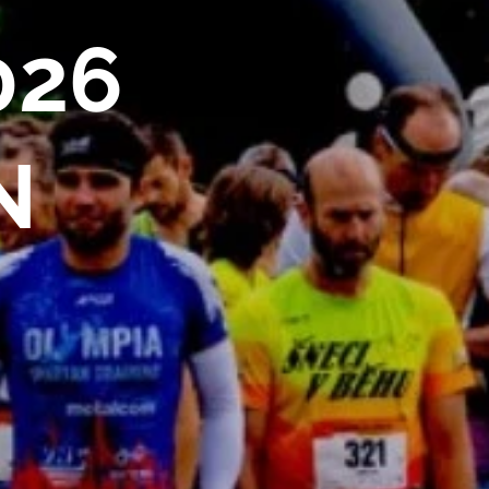
0
26
N