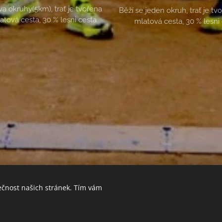
va okruhy(5km), trať je tvořena
Běží se jeden okruh, trať je t
atová cesta, 30 % lesni cesta
mlatová cesta, 30 % lesni
ečnost našich stránek. Tím vám