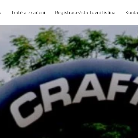
u
Tratě a značení
Registrace/startovní listina
Konta