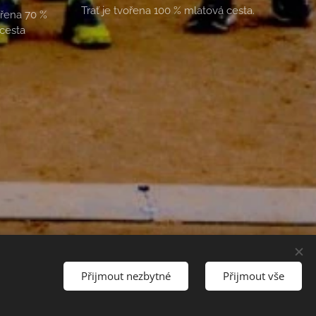
Trať je tvořena 100 % mlatová cesta.
vořena 70 %
 cesta
Přijmout nezbytné
Přijmout vše