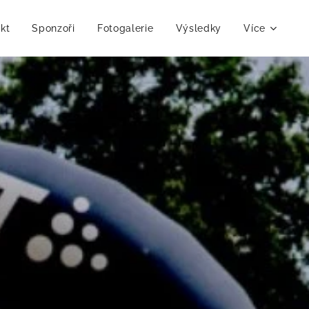
kt
Sponzoři
Fotogalerie
Výsledky
Více