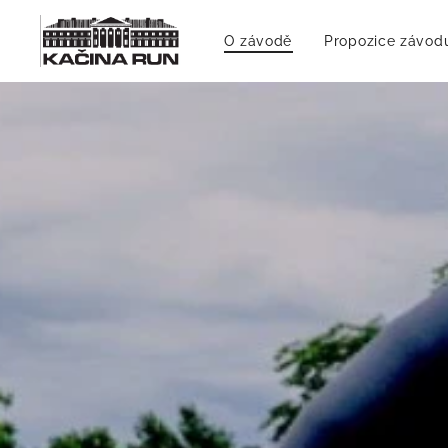
O závodě
Propozice závod