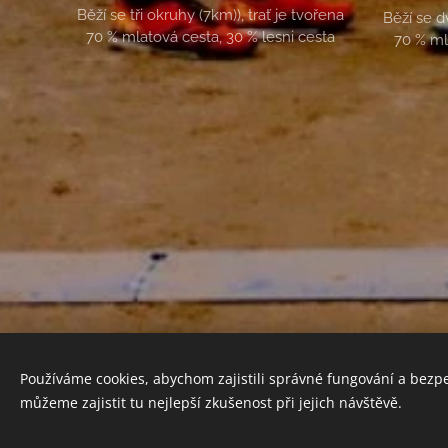
Běží se tři okruhy (7km)), trať je tvořena
Běží se d
70 % mlatová cesta, 30 % lesni cesta
70 % ml
Používáme cookies, abychom zajistili správné fungování a bezp
můžeme zajistit tu nejlepší zkušenost při jejich návštěvě.