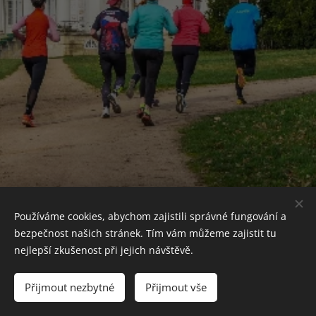
Používáme cookies, abychom zajistili správné fungování a
bezpečnost našich stránek. Tím vám můžeme zajistit tu
nejlepší zkušenost při jejich návštěvě.
© 2024 Čáslavská sportovní z.s.| Všechna práva vyhrazena.
Přijmout nezbytné
Přijmout vše
Vytvořeno službou
Webnode
Cookies