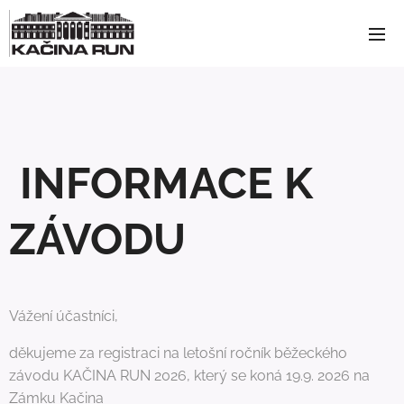
INFORMACE K
ZÁVODU
Vážení účastníci,
děkujeme za registraci na letošní ročník běžeckého
závodu KAČINA RUN 2026, který se koná 19.9. 2026 na
Zámku Kačina