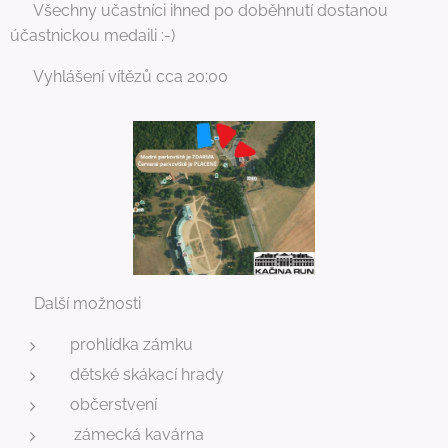
🏁 Všechny učastníci ihned po doběhnutí dostanou
účastnickou medaili :-)
🥇 Vyhlášení vítězů cca 20:00
🏰 Další možnosti
prohlídka zámku
dětské skákací hrady
občerstvení
zámecká kavárna