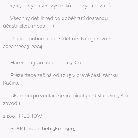
🥇 17:15 — vyhlášení výsledků dětských závodů.
🏁 Všechny děti ihned po doběhnutí dostanou
účastnickou medaili :-)
🏃🏼‍♀️‍➡️ Rodiče mohou běžet s dětmi v kategorii 2021-
2022//2023-2024
📅 Harmonogram noční běh 5 Km
📍 Prezentace začíná od 17:15 v pravé části zámku
Kačina.
⏰ Ukončení prezentace je 10 minut před startem 5 Km
závodu.
19:00 FIRESHOW
💥
START noční běh 5km 19:15